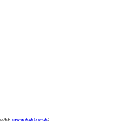
ias Heib,
https://stock.adobe.com/de/
)