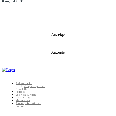
6. August 2026
- Anzeige -
- Anzeige -
Stellenmarkt
Ansprechpartner
Newsletter
Podcast
Veranstaltungen
Die Zeitung
Mediadaten
Sonderpublikationen
Kontakt