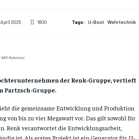
Tags:
U-Boot
Wehrtechnik
1800
 April 2025
/ ARX Robotics).
ochterunternehmen der Renk-Gruppe, vertieft
en Partzsch-Gruppe.
ieht die gemeinsame Entwicklung und Produktion
g von bis zu vier Megawatt vor. Das gilt sowohl für
n. Renk verantwortet die Entwicklungsarbeit,
dig ist. Als erstes Projekt ist ein Generator für U-