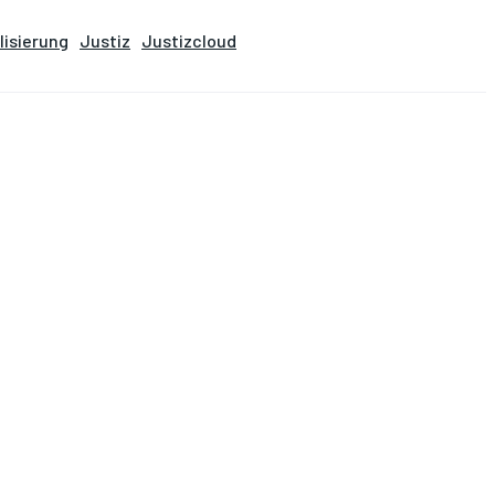
lisierung
Justiz
Justizcloud