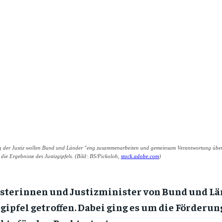
ng der Justiz wollen Bund und Länder "eng zusammenarbeiten und gemeinsam Verantwortung übern
die Ergebnisse des Justizgipfels. (Bild: BS/Pickoloh,
stock.adobe.com
)
sterinnen und Justizminister von Bund und Län
gipfel getroffen. Dabei ging es um die Förderu