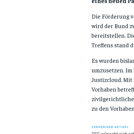
eines neuen Pa
Die Förderung vo
wird der Bund zw
bereitstellen. 
Treffens stand di
Es wurden bisla
umzusetzen. Im 
Justizcloud. Mit
Vorhaben betreff
zivilgerichtlich
zu den Vorhabe
VORHERIGER ARTIKEL
DSC wünscht sich sch