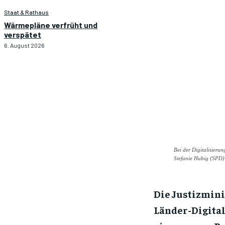
Staat & Rathaus
Wärmepläne verfrüht und
verspätet
6. August 2026
Bei der Digitalisieru
Stefanie Hubig (SPD) 
Die Justizmini
Länder-Digital