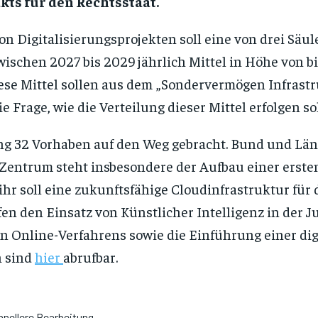
kts für den Rechtsstaat.
n Digitalisierungsprojekten soll eine von drei Säule
ischen 2027 bis 2029 jährlich Mittel in Höhe von b
Diese Mittel sollen aus dem „Sondervermögen Infras
e Frage, wie die Verteilung dieser Mittel erfolgen sol
ng 32 Vorhaben auf den Weg gebracht. Bund und Länd
Zentrum steht insbesondere der Aufbau einer ersten
 ihr soll eine zukunftsfähige Cloudinfrastruktur für
en den Einsatz von Künstlicher Intelligenz in der 
en Online-Verfahrens sowie die Einführung einer di
n sind
hier
abrufbar.
nellere Bearbeitung