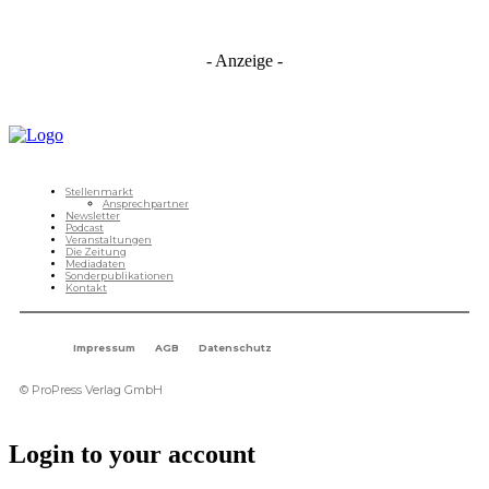
- Anzeige -
Stellenmarkt
Ansprechpartner
Newsletter
Podcast
Veranstaltungen
Die Zeitung
Mediadaten
Sonderpublikationen
Kontakt
Impressum
AGB
Datenschutz
© ProPress Verlag GmbH
Login to your account