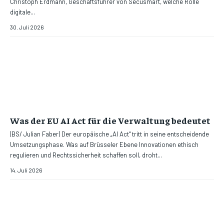
Christoph Erdmann, Geschäftsführer von Secusmart, welche Rolle
digitale...
30. Juli 2026
Was der EU AI Act für die Verwaltung bedeutet
(BS/ Julian Faber) Der europäische „AI Act“ tritt in seine entscheidende
Umsetzungsphase. Was auf Brüsseler Ebene Innovationen ethisch
regulieren und Rechtssicherheit schaffen soll, droht...
14. Juli 2026