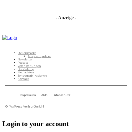
- Anzeige -
Stellenmarkt
Ansprechpartner
Newsletter
Podcast
Veranstaltungen
Die Zeitung
Mediadaten
Sonderpublikationen
Kontakt
Impressum
AGB
Datenschutz
© ProPress Verlag GmbH
Login to your account