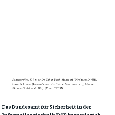
Spitzentreffen. V. l. n. r.: Dr. Zahar Barth-Manzoori (Direktorin DWIH),
Oliver Schramm (Generalkonsul der BRD in San Francisco), Claudia
Plattner (Präsidentin BSI). (Foto: BS/BSI)
Das Bundesamt für Sicherheit in der
Informationstechnik (BSI) kooperiert ab