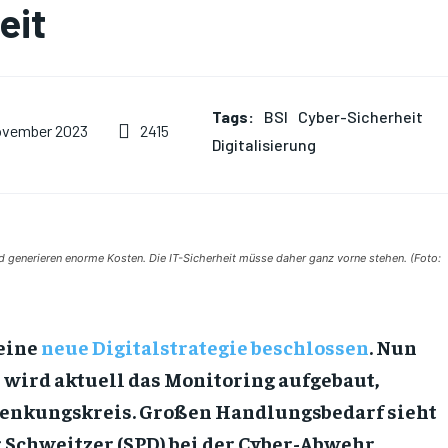
eit
Tags:
BSI
Cyber-Sicherheit
2415
ovember 2023
Digitalisierung
d generieren enorme Kosten. Die IT-Sicherheit müsse daher ganz vorne stehen. (Foto:
seine
neue Digitalstrategie beschlossen
. Nun
wird aktuell das Monitoring aufgebaut,
Lenkungskreis. Großen Handlungsbedarf sieht
Schweitzer (SPD) bei der Cyber-Abwehr.