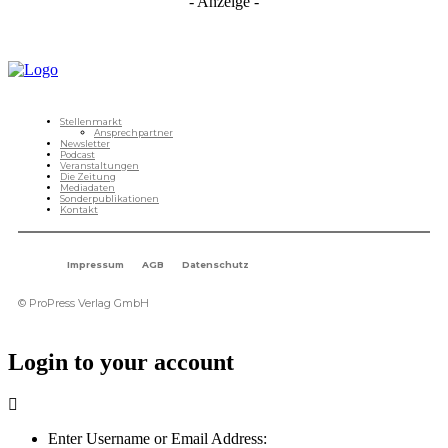
- Anzeige -
Stellenmarkt
Ansprechpartner
Newsletter
Podcast
Veranstaltungen
Die Zeitung
Mediadaten
Sonderpublikationen
Kontakt
Impressum
AGB
Datenschutz
© ProPress Verlag GmbH
Login to your account
Enter Username or Email Address: