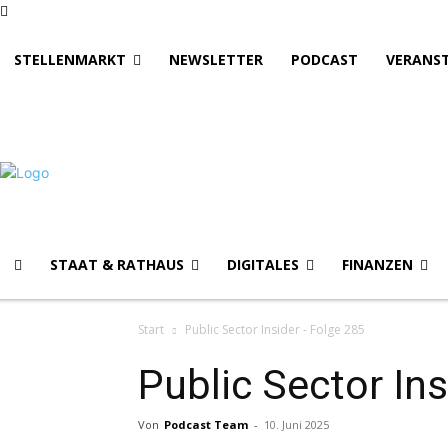
STELLENMARKT
NEWSLETTER
PODCAST
VERANS
STAAT & RATHAUS
DIGITALES
FINANZEN
Start
Public Sector Insider - Folge 285
Public Sector In
Von
Podcast Team
-
10. Juni 2025