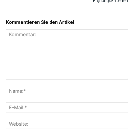
Eignungskriterien
Kommentieren Sie den Artikel
Kommentar:
Na
E-
Mai
Web