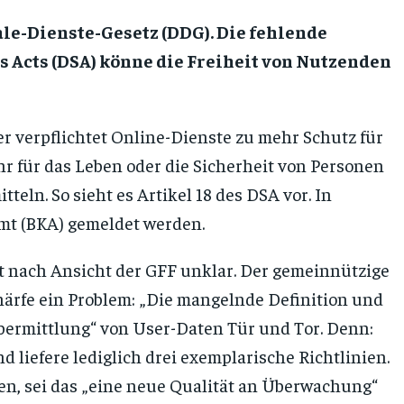
tale-Dienste-Gesetz (DDG). Die fehlende
es Acts (DSA) könne die Freiheit von Nutzenden
eser verpflichtet Online-Dienste zu mehr Schutz für
hr für das Leben oder die Sicherheit von Personen
eln. So sieht es Artikel 18 des DSA vor. In
t (BKA) gemeldet werden.
ibt nach Ansicht der GFF unklar. Der gemeinnützige
chärfe ein Problem: „Die mangelnde Definition und
Übermittlung“ von User-Daten Tür und Tor. Denn:
d liefere lediglich drei exemplarische Richtlinien.
n, sei das „eine neue Qualität an Überwachung“