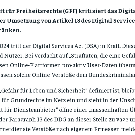
t für Freiheitsrechte (GFF) kritisiert das Digi
der Umsetzung von Artikel 18 des Digital Servic
ränken.
024 tritt der Digital Services Act (DSA) in Kraft. Di
Nutzer. Bei Verdacht auf „Straftaten, die eine Gefa
sen Online-Plattformen pro-aktiv User-Daten übermitt
ssen solche Online-Verstöße dem Bundeskriminalam
Gefahr für Leben und Sicherheit“ definiert ist, ble
h für Grundrechte im Netz ein und sieht in der Uns
it für Diensteanbieter“ öffne einer „massenhaften 
der Paragraph 13 des DDG an dieser Stelle zu vage un
rnetdienste Verstöße nach eigenem Ermessen melde