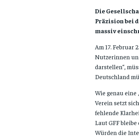
Die Gesellschaf
Präzision bei 
massiv einsch
Am 17. Februar 2
Nutzerinnen und 
darstellen“, müs
Deutschland mü
Wie genau eine „
Verein setzt sic
fehlende Klarhe
Laut GFF bleibe 
Würden die Inte