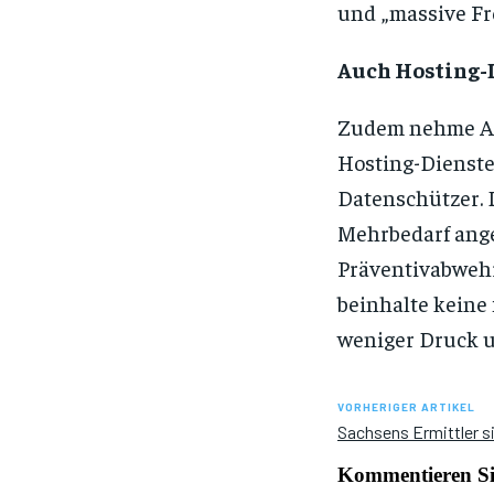
und „massive Fre
Auch Hosting-D
Zudem nehme Art
Hosting-Dienste
Datenschützer. 
Mehrbedarf ange
Präventivabwehr
beinhalte keine
weniger Druck u
VORHERIGER ARTIKEL
Sachsens Ermittler si
Kommentieren Sie