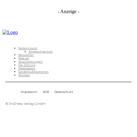
- Anzeige -
Stellenmarkt
Ansprechpartner
Newsletter
Podcast
Veranstaltungen
Die Zeitung
Mediadaten
Sonderpublikationen
Kontakt
Impressum
AGB
Datenschutz
© ProPress Verlag GmbH